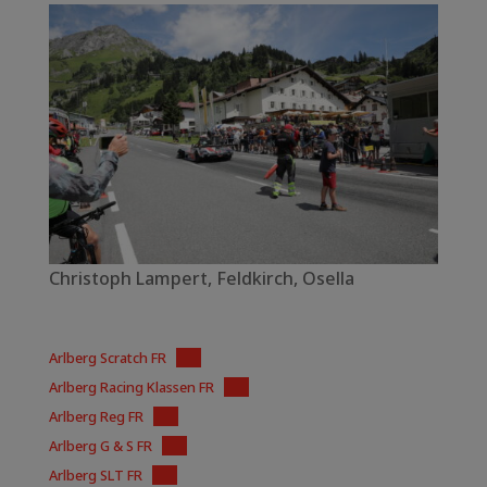
Christoph Lampert, Feldkirch, Osella
Arlberg Scratch FR
PDF
Arlberg Racing Klassen FR
PDF
Arlberg Reg FR
PDF
Arlberg G & S FR
PDF
Arlberg SLT FR
PDF