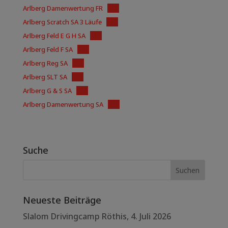
Arlberg Damenwertung FR
PDF
Arlberg Scratch SA 3 Läufe
PDF
Arlberg Feld E G H SA
PDF
Arlberg Feld F SA
PDF
Arlberg Reg SA
PDF
Arlberg SLT SA
PDF
Arlberg G & S SA
PDF
Arlberg Damenwertung SA
PDF
Suche
Neueste Beiträge
Slalom Drivingcamp Röthis, 4. Juli 2026