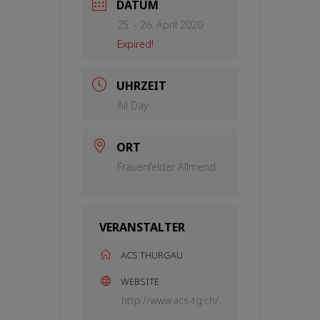
DATUM
25. - 26. April 2020
Expired!
UHRZEIT
All Day
ORT
Frauenfelder Allmend
VERANSTALTER
ACS THURGAU
WEBSITE
http://www.acs-tg.ch/