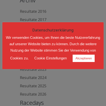
Archiv
Resultate 2016
Resultate 2017
Resultate 2018
Datenschutzerklärung
Resultate 2019
Wir verwenden Cookies, um Ihnen die beste Nutzererfahrung
auf unserer Website bieten zu können. Durch die weitere
Resultate 2020
Nutzung der Website stimmen Sie der Verwendung von
Resultate 2021
Cookies zu.
Cookie Einstellungen
Akzeptieren
Resultate 2022
Resultate 2023
Resultate 2024
Resultate 2025
Resultate 2026
Racedays