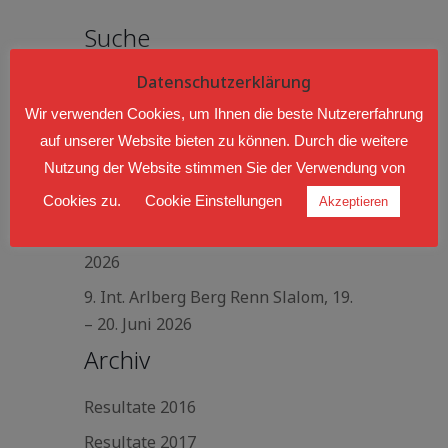
Suche
Datenschutzerklärung
Wir verwenden Cookies, um Ihnen die beste Nutzererfahrung
Neueste Beiträge
auf unserer Website bieten zu können. Durch die weitere
Nutzung der Website stimmen Sie der Verwendung von
Slalom Drivingcamp Röthis, 4. Juli
2026
Cookies zu.
Cookie Einstellungen
Akzeptieren
57. Bergrennen Reitnau, 28. Juni
2026
9. Int. Arlberg Berg Renn Slalom, 19.
– 20. Juni 2026
Archiv
Resultate 2016
Resultate 2017