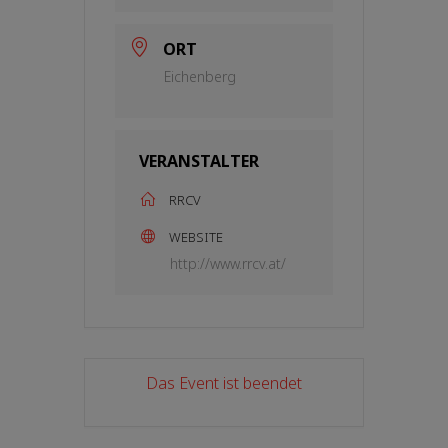
ORT
Eichenberg
VERANSTALTER
RRCV
WEBSITE
http://www.rrcv.at/
Das Event ist beendet