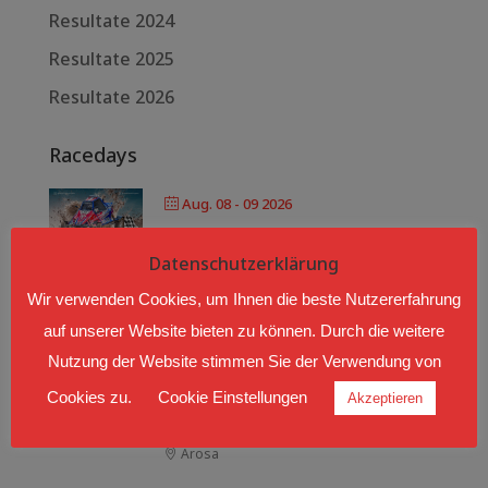
Resultate 2024
Resultate 2025
Resultate 2026
Racedays
Aug. 08 - 09 2026
AUTOCROSS LANGEN BEI
BREGENZ
Datenschutzerklärung
Langen bei Bregenz, Hub
Wir verwenden Cookies, um Ihnen die beste Nutzererfahrung
auf unserer Website bieten zu können. Durch die weitere
Nutzung der Website stimmen Sie der Verwendung von
Sep. 04 - 06 2026
Cookies zu.
Cookie Einstellungen
Akzeptieren
AROSA CLASSICCAR 2026
Arosa