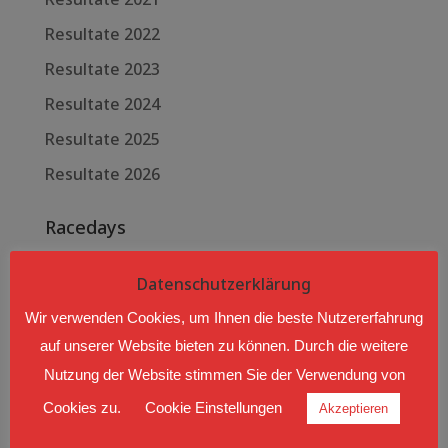
Resultate 2022
Resultate 2023
Resultate 2024
Resultate 2025
Resultate 2026
Racedays
Aug. 08 - 09 2026
Datenschutzerklärung
AUTOCROSS LANGEN BEI
Wir verwenden Cookies, um Ihnen die beste Nutzererfahrung
BREGENZ
auf unserer Website bieten zu können. Durch die weitere
Langen bei Bregenz, Hub
Nutzung der Website stimmen Sie der Verwendung von
Cookies zu.
Cookie Einstellungen
Akzeptieren
Sep. 04 - 06 2026