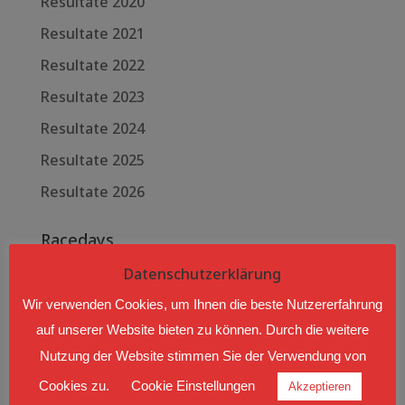
Resultate 2020
Resultate 2021
Resultate 2022
Resultate 2023
Resultate 2024
Resultate 2025
Resultate 2026
Racedays
Datenschutzerklärung
Aug. 08 - 09 2026
Wir verwenden Cookies, um Ihnen die beste Nutzererfahrung
AUTOCROSS LANGEN BEI
BREGENZ
auf unserer Website bieten zu können. Durch die weitere
Nutzung der Website stimmen Sie der Verwendung von
Langen bei Bregenz, Hub
Cookies zu.
Cookie Einstellungen
Akzeptieren